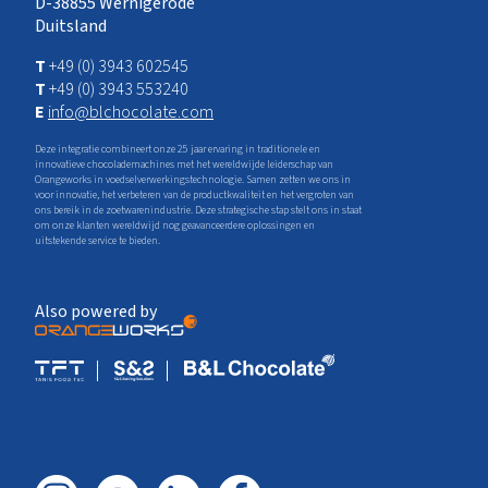
D-38855 Wernigerode
Duitsland
T
+49 (0) 3943 602545
T
+49 (0) 3943 553240
E
info@blchocolate.com
Deze integratie combineert onze 25 jaar ervaring in traditionele en
innovatieve chocolademachines met het wereldwijde leiderschap van
Orangeworks in voedselverwerkingstechnologie. Samen zetten we ons in
voor innovatie, het verbeteren van de productkwaliteit en het vergroten van
ons bereik in de zoetwarenindustrie. Deze strategische stap stelt ons in staat
om onze klanten wereldwijd nog geavanceerdere oplossingen en
uitstekende service te bieden.
Also powered by